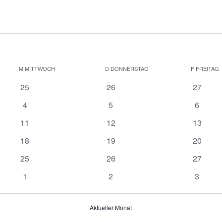
M
MITTWOCH
D
DONNERSTAG
F
FREITAG
0
0
0
25
26
27
Veranstaltungen
Veranstaltungen
Veranst
0
0
0
4
5
6
Veranstaltungen
Veranstaltungen
Veranst
0
0
0
11
12
13
Veranstaltungen
Veranstaltungen
Veranst
0
0
0
18
19
20
Veranstaltungen
Veranstaltungen
Veranst
0
0
0
25
26
27
Veranstaltungen
Veranstaltungen
Veranst
0
0
0
1
2
3
Veranstaltungen
Veranstaltungen
Veranst
Aktueller Monat