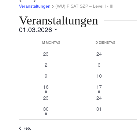
Veranstaltungen
(WU) FISAT SZP – Level I - III
Veranstaltungen
01.03.2026
Datum
Kalender
M
MONTAG
D
DIENSTAG
wählen.
von
0
0
Veranstaltungen
23
24
Veranstaltungen
Veranstaltungen
0
0
2
3
Veranstaltungen
Veranstaltungen
0
0
9
10
Veranstaltungen
Veranstaltungen
1
1
16
17
Veranstaltung
Veranstaltung
0
0
23
24
Veranstaltungen
Veranstaltungen
1
0
30
31
Veranstaltung
Veranstaltungen
Feb.