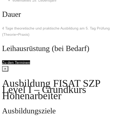
vollendetes 18. Lebensjahr
Dauer
4 Tage theoretische und praktische Ausbildung am 5. Tag Prüfung
(Theorie+Praxis)
Leihausrüstung (bei Bedarf)
Zu den Terminen
×
Ausbildung FISAT SZP
Level I – Grundkurs
Höhenarbeiter
Ausbildungsziele