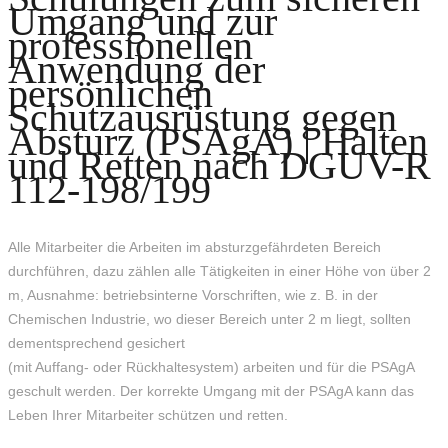
Umgang und zur
professionellen
Anwendung der
persönlichen
Schutzausrüstung gegen
Absturz (PSAgA) | Halten
und Retten nach DGUV-R
112-198/199
Alle Mitarbeiter die Arbeiten im absturzgefährdeten Bereich
durchführen, dazu zählen alle Tätigkeiten in einer Höhe von über 2
m, Ausnahme: betriebsinterne Vorschriften, wie z. B. in der
Chemischen Industrie, wo dieser Bereich unter 2 m liegt, sollten
dementsprechend gesichert
(mit Auffang- oder Rückhaltesystem) arbeiten und für die PSAgA
geschult werden. Der korrekte Umgang mit der PSAgA kann das
Leben Ihrer Mitarbeiter schützen und retten.