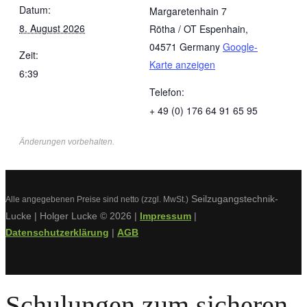
Datum:
Margaretenhain 7
8. August 2026
Rötha / OT Espenhain
,
04571
Germany
Google-
Zeit:
Karte anzeigen
6:39
Telefon:
+ 49 (0) 176 64 91 65 95
Änderungen vorbehalten.
Seilzugangstechnik-
Alle angegebenen Preise sind netto (zzgl. MwSt.)
Lucke | Holger Lucke © 2026 |
Impressum
|
Datenschutzerklärung
|
AGB
Schulungen zum sicheren