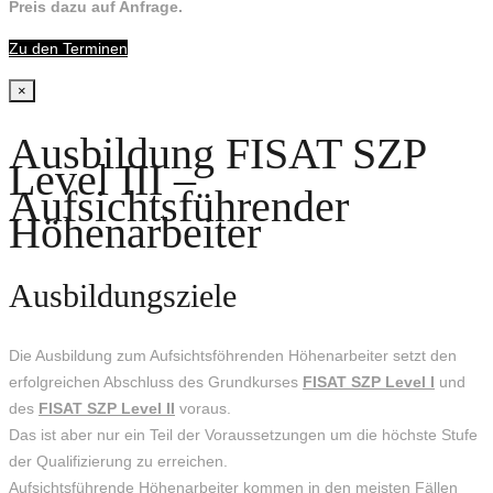
Preis dazu auf Anfrage.
Zu den Terminen
×
Ausbildung FISAT SZP
Level III –
Aufsichtsführender
Höhenarbeiter
Ausbildungsziele
Die Ausbildung zum Aufsichtsföhrenden Höhenarbeiter setzt den
erfolgreichen Abschluss des Grundkurses
FISAT SZP Level I
und
des
FISAT SZP Level II
voraus.
Das ist aber nur ein Teil der Voraussetzungen um die höchste Stufe
der Qualifizierung zu erreichen.
Aufsichtsführende Höhenarbeiter kommen in den meisten Fällen